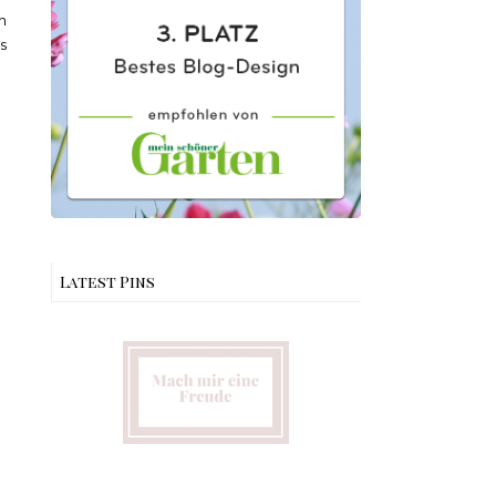
h
s
Latest Pins