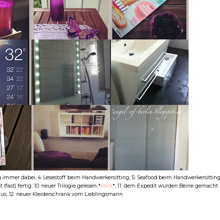
g immer dabei; 4: Lesestoff beim Handwerkersitting; 5: Seafood beim Handwerkersitting
fast) fertig; 10: neuer Trilogie gelesen *
klick
*; 11: dem Expedit wurden Beine gemacht
 aus; 12: neuer Kleiderschrank vom Lieblingsmann