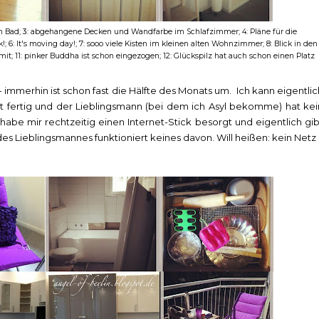
 im Bad; 3: abgehangene Decken und Wandfarbe im Schlafzimmer; 4: Pläne für die
6: It's moving day!; 7: sooo viele Kisten im kleinen alten Wohnzimmer; 8: Blick in den
it; 11: pinker Buddha ist schon eingezogen; 12: Glückspilz hat auch schon einen Platz
w - immerhin ist schon fast die Hälfte des Monats um. Ich kann eigentlic
ht fertig und der Lieblingsmann (bei dem ich Asyl bekomme) hat kei
 habe mir rechtzeitig einen Internet-Stick besorgt und eigentlich gib
es Lieblingsmannes funktioniert keines davon. Will heißen: kein Netz 