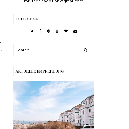
mir: theninaedition@gmail.com
Follow me
h
n
t
=
Aktuelle Empfehlung
Reisen - Schleiregion