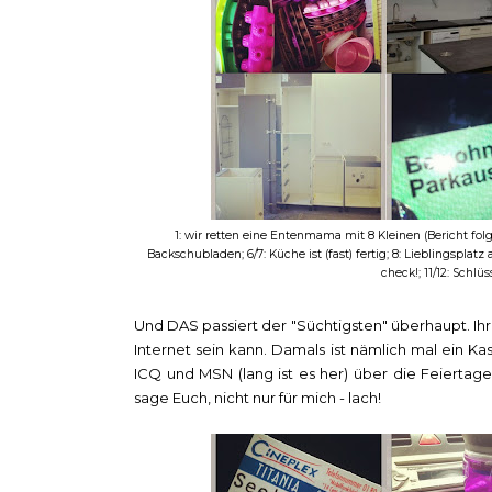
1: wir retten eine Entenmama mit 8 Kleinen (Bericht fol
Backschubladen; 6/7: Küche ist (fast) fertig; 8: Lieblingspl
check!; 11/12: Sch
Und DAS passiert der "Süchtigsten" überhaupt. Ih
Internet sein kann. Damals ist nämlich mal ein K
ICQ und MSN (lang ist es her) über die Feierta
sage Euch, nicht nur für mich - lach!