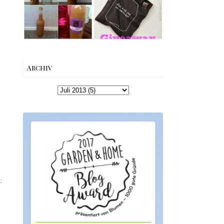
machen –
Edition von
einfaches
Esther
Rezept &
Perbandt
Geschenkidee
Archiv
;