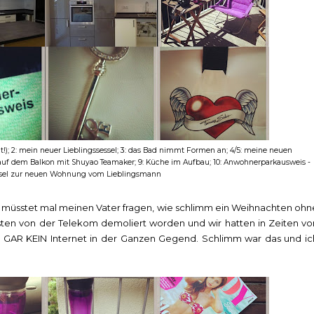
gt!); 2: mein neuer Lieblingssessel; 3: das Bad nimmt Formen an; 4/5: meine neuen
atz auf dem Balkon mit Shuyao Teamaker; 9: Küche im Aufbau; 10: Anwohnerparkausweis -
lüssel zur neuen Wohnung vom Lieblingsmann
r müsstet mal meinen Vater fragen, wie schlimm ein Weihnachten ohn
asten von der Telekom demoliert worden und wir hatten in Zeiten vo
ge GAR KEIN Internet in der Ganzen Gegend. Schlimm war das und ic