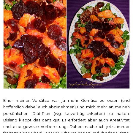
Einer meiner Vorsätze war ja mehr Gemüse zu essen (und
hoffentlich dabei auch abzunehmen) und mich mehr an meinen
persönlichen Diät-Plan (wg. Unverträglichkeiten) zu halten.
Bislang klappt das ganz gut. Es erfordert aber auch Kreativität
und eine gewisse Vorbereitung. Daher mache ich jetzt immer
freitags einen Check was wir Zuhause haben und überlege dann,