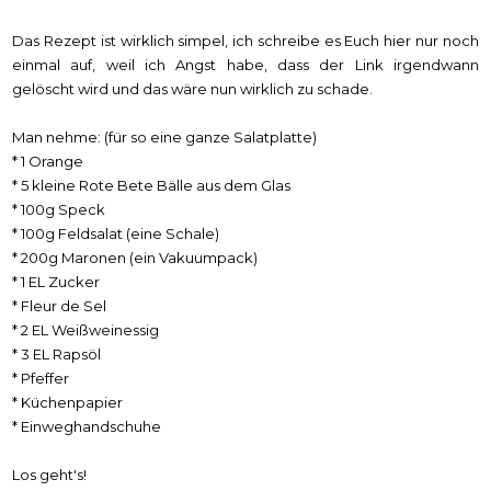
Das Rezept ist wirklich simpel, ich schreibe es Euch hier nur noch
einmal auf, weil ich Angst habe, dass der Link irgendwann
gelöscht wird und das wäre nun wirklich zu schade.
Man nehme: (für so eine ganze Salatplatte)
* 1 Orange
* 5 kleine Rote Bete Bälle aus dem Glas
* 100g Speck
* 100g Feldsalat (eine Schale)
* 200g Maronen (ein Vakuumpack)
* 1 EL Zucker
* Fleur de Sel
* 2 EL Weißweinessig
* 3 EL Rapsöl
* Pfeffer
* Küchenpapier
* Einweghandschuhe
Los geht's!