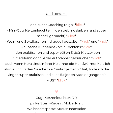
Und sonst so:
- das Buch "Coaching to go" *
klick
*
- Mini-Gugl Kerzenleuchter in den Lieblingsfarben (sind super
schnell gemacht) *
klick
*
- Wein- und Sektflaschen individuell gestalten *
klick
* und *
klick
*
- hübsche Küchendeko für Kochfans *
klick
*
- den praktischen und super süßen Eisbär Kratzer von
Butlers kann doch jeder Autofahrer gebrauchen *
klick
*
- auch wenn Hera Lindt in ihrer Kolumne die Handwärmer kürzlich
als die unnützden Geschenke "runtergemacht" hat, finde ich die
Dinger super praktisch und auch für jeden Stadiongänger ein
MUST *
klick
*
♥
Gugl-Kerzenleuchter: DIY
pinke Stern-Kugeln: Möbel Kraft
Weihnachtspasta: Strauss Innovation