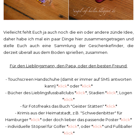
Vielleicht fehlt Euch ja auch noch die ein oder andere zünde Idee,
daher habe ich mal ein paar Dinge hier zusammengetragen und
stelle Euch auch eine Sammlung der Geschenkefinder, die
derzeit überall aus dem Boden sprießen, zusammen.
Für den Lieblingsmann, den Papa, oder den besten Freund:
- Touchscreen Handschuhe (damit er immer auf SMS antworten
kann) *
klick
* oder *
klick
*
- Bücher des Lieblingsfussballclubs *
klick
*, Stadien *
klick
*, Logen
*
klick
*
- für Fotofreaks das Buch "Geister Stätten" *
klick
*
- Krimis aus der Heimatstadt, z.B. "Schwedenbitter" für
Hamburger *
klick
* oder doch lieber das passende Poster *
klick
*
- individuelle Stöpsel für Golfer *
klick
*, oder *
klick
* und Fußballer
*
klick
*