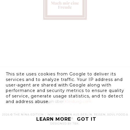
This site uses cookies from Google to deliver its
services and to analyze traffic. Your IP address and
Credits
user-agent are shared with Google along with
performance and security metrics to ensure quality
of service, generate usage statistics, and to detect
and address abuse.
Domain über
Kleidung.com
2026 ©
THE NINA EDITION | INSPIRATIONEN AUS BERLIN, REISEN, SOUL FOOD &
LEARN MORE
GOT IT
INTERIEUR
.
DESIGNED BY
TBK
.