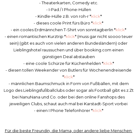
- Theaterkarten, Comedy etc.
- I-Pad / I Phone-Hüllen
- Kindle-Hülle z.B. von roh-r *
klick
*
- dieses coole Print fürs Büro *
klick
*
- ein cooles Erdmännchen T-Shirt von sonntagberlin *
klick
*
- einen romantischen Kurztrip *
klick
* (muss gar nicht soooo teuer
sein) (gibt es auch von vielen anderen Bundesländern) oder
Lieblingshotel raussuchen und über booking.com einen
günstigen Deal abstauben
- eine coole Schürze für Küchenhelden *
klick
*
- diesen tollen Weekender von Butlers für Wochenendreisende
*
klick
*
- männlichen Baumschmuck in Form von Fußbällen, mit dem
Logo des Lieblingsfußballclubs oder sogar als Football gibt es z.Zt
bei NanuNana und Co. oder bei den online Fanshops des
jeweiligen Clubs, schaut auch mal bei Karstadt-Sport vorbei
- einen I Phone Telefonhörer *
klick
*
Für die beste Freundin, die Mama, oder andere liebe Menschen: