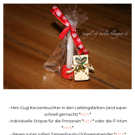
- Mini-Gugl Kerzenleuchter in den Lieblingsfarben (sind super
schnell gemacht) *
klick
*
- individuelle Stöpse für die Prinzessin *
klick
* oder die IT-Mum
*
klick
*
- diesen super süßen Tannenbaum-Glühweinspender *
klick
*