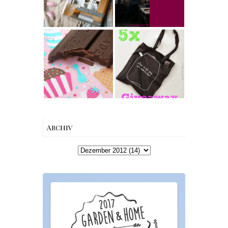
Nina Edition
The Nina
Edition
Produktempfeh
[gives away]
lung -
Limitierte
Australian
Tote-Bag
Queen and King
Edition von
Snapper Dark
Esther
Chocolate &
Perbandt
Leather Flower
Give Away
Winners
{Werbung}
Archiv