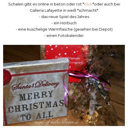
Schalen gibt es online in beton oder rot *
klick
*oder auch bei
Galleria Lafayette in weiß *schmacht*
- das neue Spiel des Jahres
- ein Hörbuch
- eine kuschelige Wärmflasche (gesehen bei Depot)
- einen Fotokalender