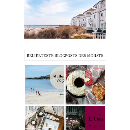
Reisen - Schleiregion
Beliebteste Blogposts des Monats
Reisen -
Rezept |
Mallorca
Weltbester
Urlaub im
Carrot Cake
Iberostar
mit Cream
Albufera Playa
Cheese
– unsere
Frosting nach
Erfahrungen in
Cynthia
Alcudia
Barcomi –
Buchtipps - Die
einfach &
besten
saftig
My Berlin -
Skandinavische
L'Osteria | The
n Wohnhäuser |