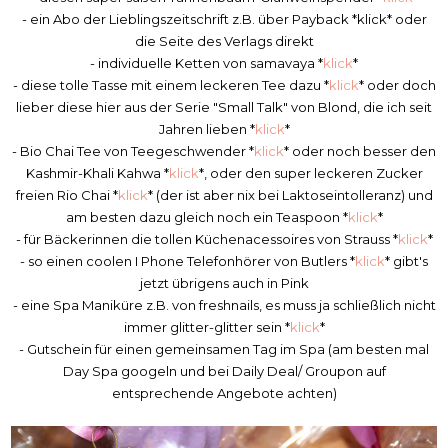
- ein Abo der Lieblingszeitschrift z.B. über Payback *klick* oder
die Seite des Verlags direkt
- individuelle Ketten von samavaya *
klick
*
- diese tolle Tasse mit einem leckeren Tee dazu *
klick
* oder doch
lieber diese hier aus der Serie "Small Talk" von Blond, die ich seit
Jahren lieben *
klick
*
- Bio Chai Tee von Teegeschwender *
klick
* oder noch besser den
Kashmir-Khali Kahwa *
klick
*, oder den super leckeren Zucker
freien Rio Chai *
klick
* (der ist aber nix bei Laktoseintolleranz) und
am besten dazu gleich noch ein Teaspoon *
klick
*
- für Bäckerinnen die tollen Küchenacessoires von Strauss *
klick
*
- so einen coolen I Phone Telefonhörer von Butlers *
klick
* gibt's
jetzt übrigens auch in Pink
- eine Spa Maniküre z.B. von freshnails, es muss ja schließlich nicht
immer glitter-glitter sein *
klick
*
- Gutschein für einen gemeinsamen Tag im Spa (am besten mal
Day Spa googeln und bei Daily Deal/ Groupon auf
entsprechende Angebote achten)