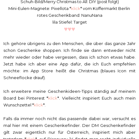
Schuh-Bild/Merry Christmas to All: DIY (post folgt)
Mini-Eulen-Magnete: Pixellota *
klick
* vom Koffermarkt Berlin
rotes Geschenkband: NanuNana
lila Stiefel: Target
♥
♥
♥
Ich gehöre übrigens zu den Menschen, die über das ganze Jahr
schon Geschenke shoppen. Ich finde sie dann entweder nicht
mehr wieder oder habe vergessen, dass ich schon etwas habe.
Jetzt habe ich aber eine App dafür, die ich Euch empfehlen
möchte: im App Store heißt die Christmas (blaues Icon mit
Schneeflocke drauf).
Ich erweitere meine Geschenkideen-Tipps ständig auf meinem
Board bei Pinterest *
klick
*. Vielleicht inspiriert Euch auch mein
Wunschzettel *
klick
*.
Falls da immer noch nicht das passende dabei war, versucht es
mal hier mit einem Geschenkefinder. Der DM Geschenkefinder
gilt zwar eigentlich nur für Österreich, inspiriert mich aber
trotzdem *
klick
*, auf Discovery 24 findet man recht individuelle