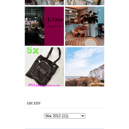
Cynthia
Barcomi –
Berlin | Café
einfach &
L’Berg –
saftig
My Berlin -
Französischer
L'Osteria | The
Charme mitten
Nina Edition
in Berlin-
Wilmersdorf
[gives away]
Limitierte
Tote-Bag
Reisen -
Edition von
Schleiregion
Esther
Perbandt
Archiv