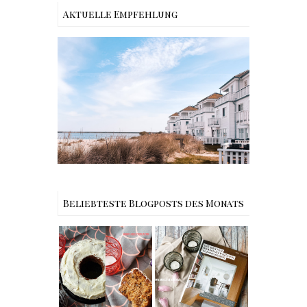
Aktuelle Empfehlung
Reisen - Schleiregion
Beliebteste Blogposts des Monats
Rezept |
Buchtipps - Die
Weltbester
besten
Carrot Cake
Skandinavische
mit Cream
n Wohnhäuser |
Cheese
The Nina
Frosting nach
Edition